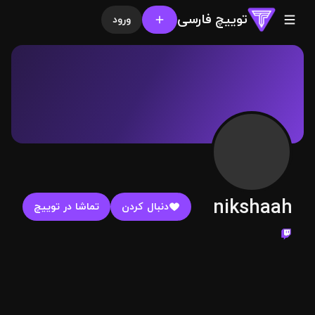
توییچ فارسی
ورود
nikshaah
دنبال کردن
تماشا در توییچ