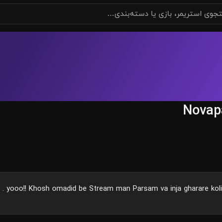
Novap
yooo!! Khosh omadid be Stream man Parsam va inja gharare koli