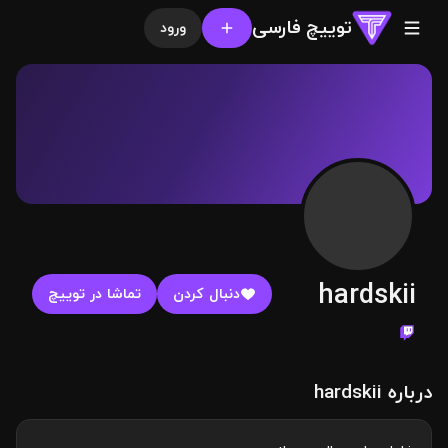
توییچ فارسی
ورود
hardskii
دنبال کردن
تماشا در توییچ
درباره hardskii