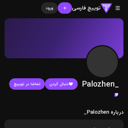
توییچ فارسی
ورود
Palozhen_
دنبال کردن
تماشا در توییچ
درباره Palozhen_