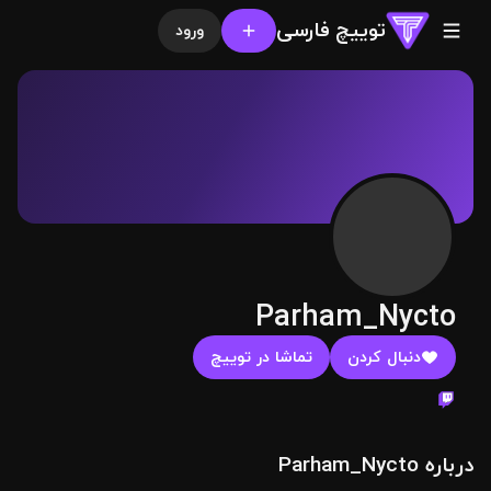
توییچ فارسی
ورود
Parham_Nycto
دنبال کردن
تماشا در توییچ
درباره Parham_Nycto