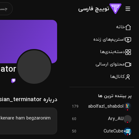
توییچ فارسی
خانه
استریم‌های زنده
دسته‌بندی‌ها
محتوای ارسالی
ator
کانال‌ها
پر بیننده ترین ها
درباره persian_terminator
abolfazl_shabdol
179
kenare ham begzaronim❤️
Ary_AU
60
CuteCube
50