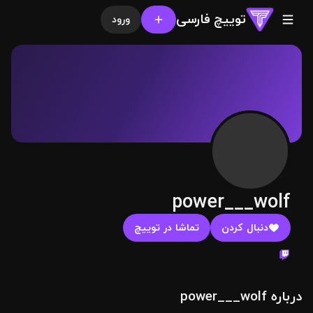
توییچ فارسی
ورود
power___wolf
دنبال کردن
تماشا در توییچ
درباره power___wolf