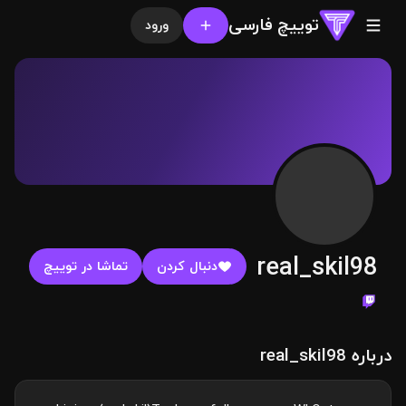
توییچ فارسی
ورود
real_skil98
دنبال کردن
تماشا در توییچ
درباره real_skil98