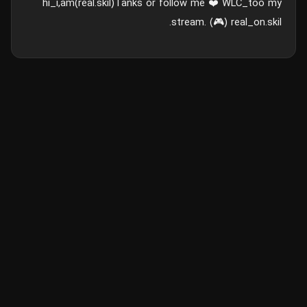
hi_i,am(real.skil)Tanks or follow me ❤️ WLC_too my
stream. (🎮) real_on.skil.