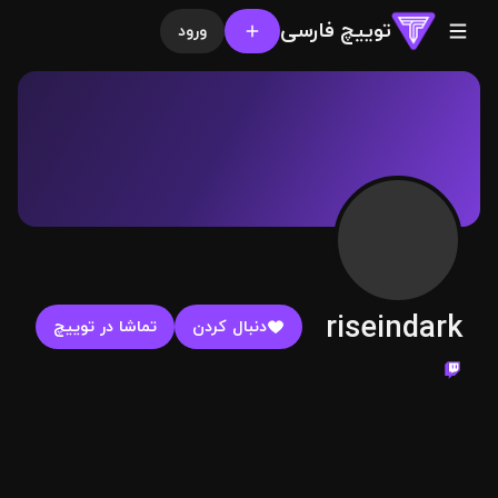
توییچ فارسی
ورود
riseindark
دنبال کردن
تماشا در توییچ