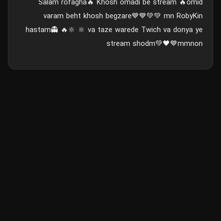
Salam rofagha🔥 Khosh omadi be stream 🔥omid
varam beht khosh begzare💙💙💚💚 mn RobyKin
hastam👻 🔥🔆 🔆 va taze warede Twich va donya ye
stream shodm💚🖤💙mmnon