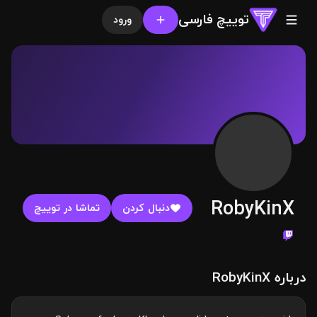
توییچ فارسی
ورود
RobyKinX
دنبال کردن
تماشا در توییچ
درباره RobyKinX