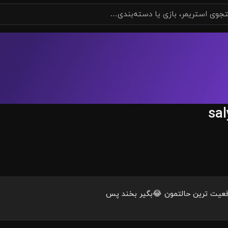
sal
اقعيت ترين حالتمون 😂بگير بخند پس