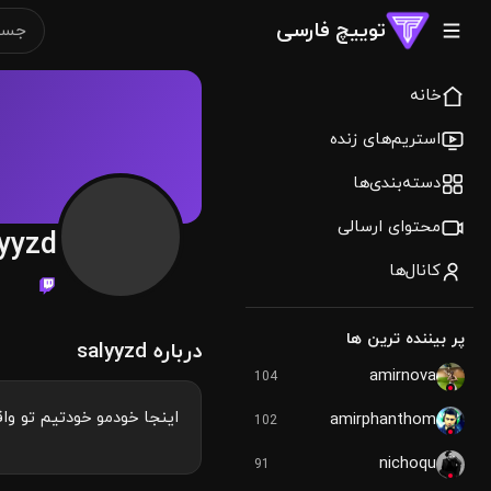
توییچ فارسی
خانه
استریم‌های زنده
دسته‌بندی‌ها
محتوای ارسالی
yyzd
کانال‌ها
پر بیننده ترین ها
درباره salyyzd
amirnova
104
اينجا خودمو خودتيم تو و
amirphanthom
102
nichoqu
91