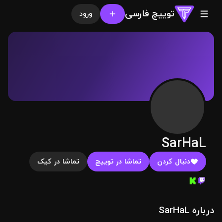
توییچ فارسی
ورود
SarHaL
دنبال کردن
تماشا در توییچ
تماشا در کیک
درباره SarHaL