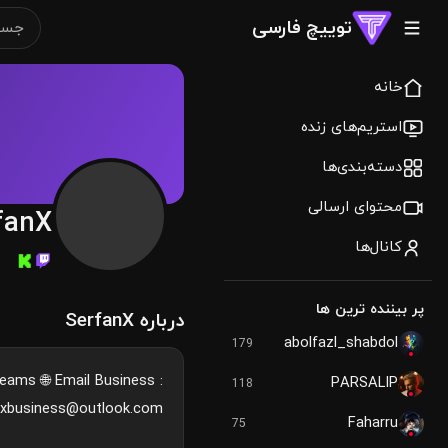
توییچ فارسی
خانه
استریم‌های زنده
دسته‌بندی‌ها
محتوای ارسالی
fanX
کانال‌ها
پر بیننده ترین ها
درباره SerfanX
abolfazl_shabdol
179
eams 🌐 Email Business :
PARSALIP
118
nxbusiness@outlook.com
Faharru
75