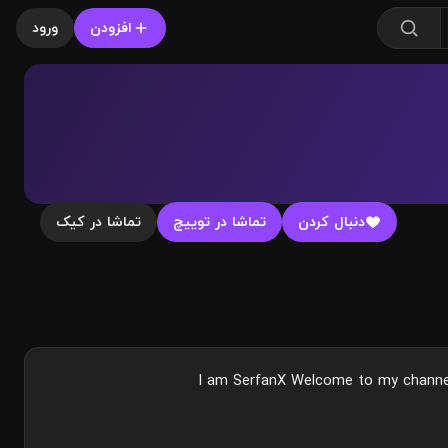
افزودن
ورود
دنبال کردن
تماشا در توییچ
تماشا در کیک
I am SerfanX Welcome to my channel 