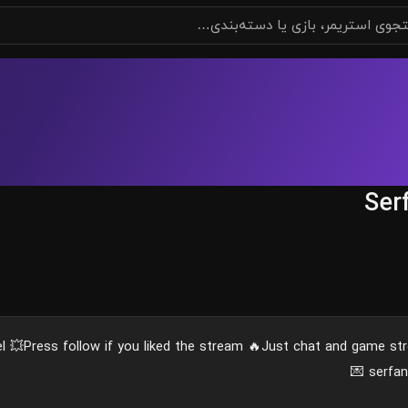
Ser
💥Press follow if you liked the stream 🔥Just chat and game str
💌
serfa