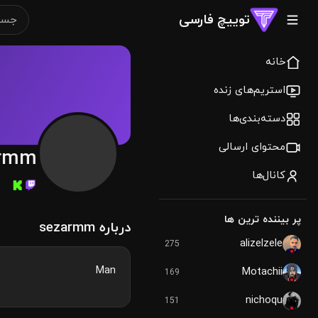
توییچ فارسی
خانه
استریم‌های زنده
دسته‌بندی‌ها
محتوای ارسالی
armm
کانال‌ها
پر بیننده ترین ها
درباره sezarmm
alizelzele
275
Man
Motachii
169
nichoqu
151