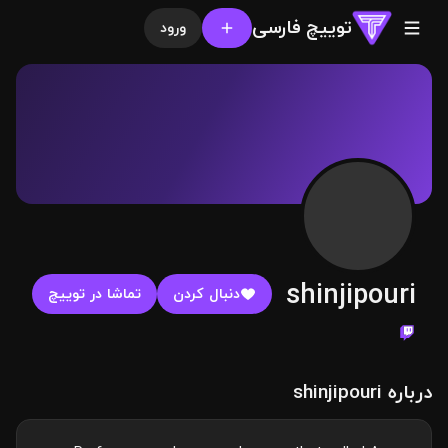
توییچ فارسی
ورود
shinjipouri
دنبال کردن
تماشا در توییچ
درباره shinjipouri