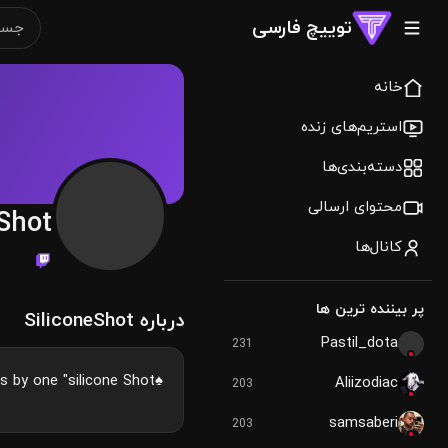
توییچ فارسی
خانه
استریم‌های زنده
دسته‌بندی‌ها
محتوای ارسالی
eShot
کانال‌ها
پر بیننده ترین ها
درباره SiliconeShot
Pastil_dota
231
♠Catch my Dreams by one "silicone Shot" ♠
Aliizodiac
203
samsaberi
203