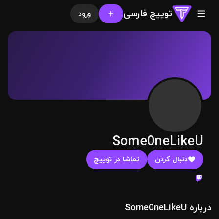
توییچ فارسی
ورود
Some0neLikeU
دنبال کردن
تماشا در توییچ
درباره Some0neLikeU