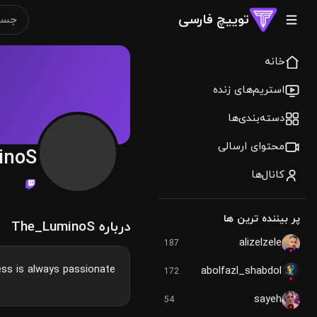
توییچ فارسی
خانه
استریم‌های زنده
دسته‌بندی‌ها
محتوای ارسالی
inoS
کانال‌ها
پر بیننده ترین ها
درباره The_LuminoS
alizelzele
187
ss is always passionate.
abolfazl_shabdol
172
sayeh
54