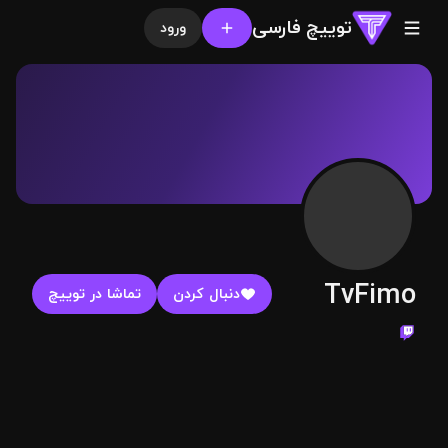
توییچ فارسی
ورود
TvFimo
دنبال کردن
تماشا در توییچ