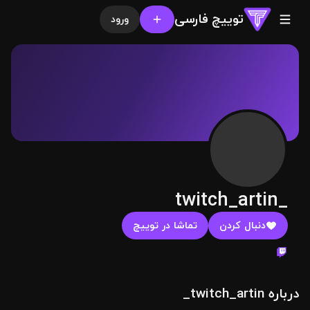
توییچ فارسی
ورود
twitch_artin_
دنبال کردن
تماشا در توییچ
درباره twitch_artin_