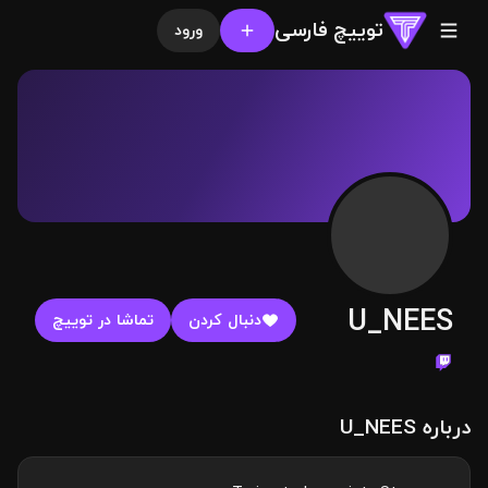
توییچ فارسی
ورود
U_NEES
دنبال کردن
تماشا در توییچ
درباره U_NEES