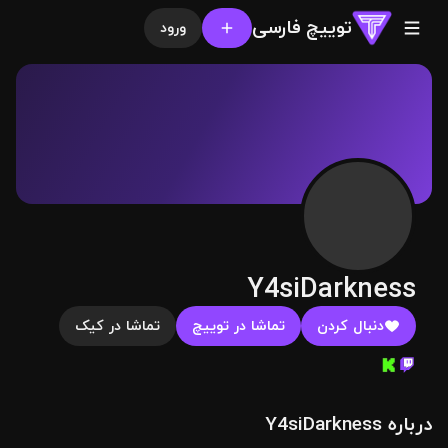
توییچ فارسی
ورود
Y4siDarkness
دنبال کردن
تماشا در توییچ
تماشا در کیک
درباره Y4siDarkness