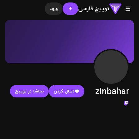
توییچ فارسی
ورود
zinbahar
دنبال کردن
تماشا در توییچ