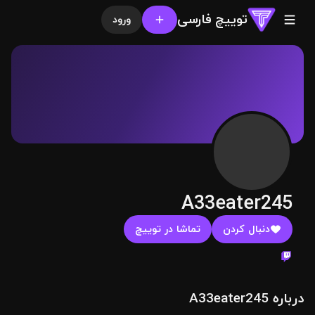
توییچ فارسی
ورود
A33eater245
دنبال کردن
تماشا در توییچ
درباره A33eater245