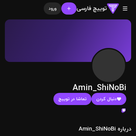
توییچ فارسی
ورود
Amin_ShiNoBi
دنبال کردن
تماشا در توییچ
درباره Amin_ShiNoBi