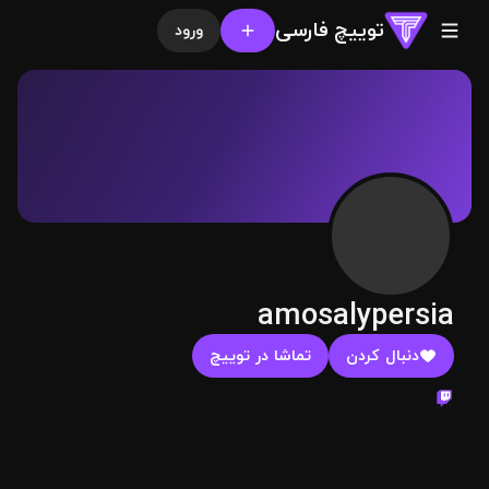
توییچ فارسی
ورود
amosalypersia
دنبال کردن
تماشا در توییچ