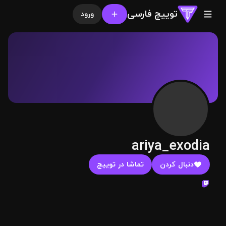
توییچ فارسی
ورود
ariya_exodia
دنبال کردن
تماشا در توییچ