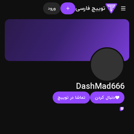
توییچ فارسی
ورود
DashMad666
دنبال کردن
تماشا در توییچ