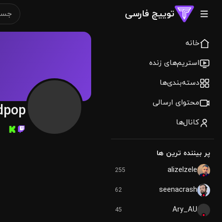
توییچ فارسی
خانه
استریم‌های زنده
دسته‌بندی‌ها
محتوای ارسالی
dpop
کانال‌ها
پر بیننده ترین ها
alizelzele
255
seenacrash
62
Ary_AU
45