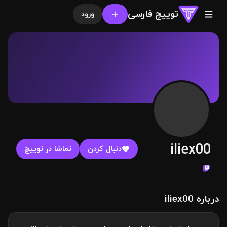
توییچ فارسی
ورود
iliex00
دنبال کردن
تماشا در توییچ
درباره iliex00