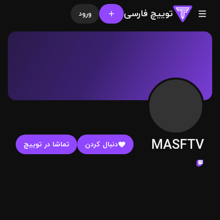
توییچ فارسی
ورود
MASFTV
دنبال کردن
تماشا در توییچ