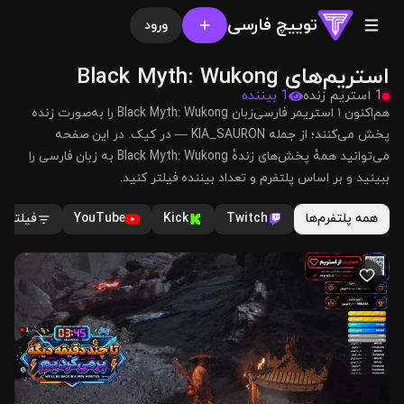
توییچ فارسی
ورود
استریم‌های Black Myth: Wukong
1 استریم زنده
1 بیننده
هم‌اکنون ۱ استریمر فارسی‌زبان Black Myth: Wukong را به‌صورت زنده
پخش می‌کنند؛ از جمله KIA_SAURON — در کیک. در این صفحه
می‌توانید همهٔ پخش‌های زندهٔ Black Myth: Wukong به زبان فارسی را
ببینید و بر اساس پلتفرم و تعداد بیننده فیلتر کنید.
همه پلتفرم‌ها
Twitch
Kick
YouTube
فیلترها