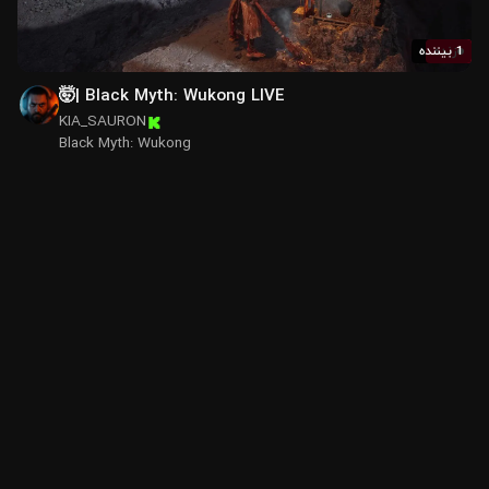
1 بیننده
زنده
🤯| Black Myth: Wukong LIVE
KIA_SAURON
Black Myth: Wukong