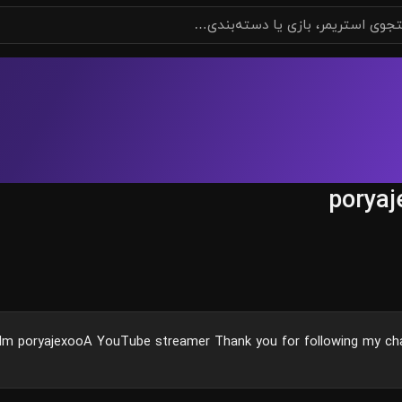
poryaj
Im poryajexooA YouTube streamer Thank you for following my ch