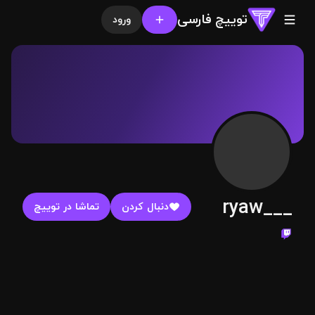
توییچ فارسی
ورود
ryaw___
دنبال کردن
تماشا در توییچ