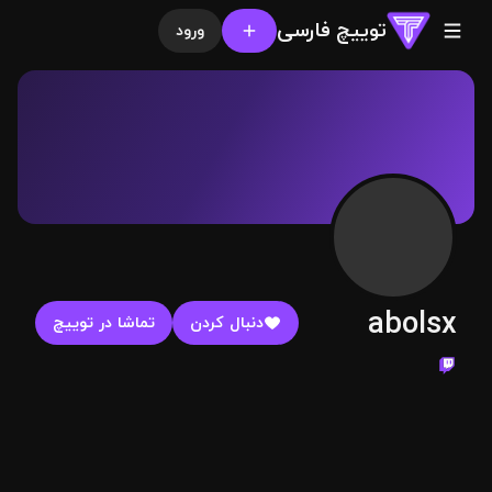
توییچ فارسی
ورود
abolsx
دنبال کردن
تماشا در توییچ