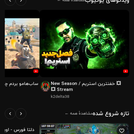
ویدئوهای یوتیوب
مشاهدهٔ همه ←
💥 خفنترین استریم / New Season
ساب‌هامو بردم چال
Stream 💥
k2delta38
تازه شروع شده
مشاهدهٔ همه ←
0 بیننده
زنده