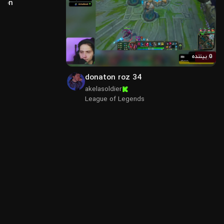
tion
0 بیننده
زنده
donaton roz 34
akelasoldier
League of Legends