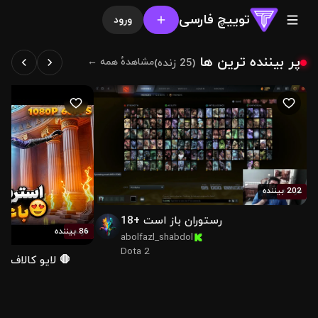
توییچ فارسی
ورود
پر بیننده ترین ها
(25 زنده)
مشاهدهٔ همه ←
202 بیننده
زنده
رستوران باز است +18
86 بیننده
زنده
abolfazl_shabdol
Dota 2