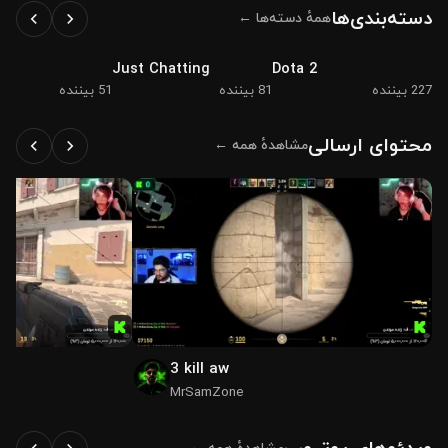
دسته‌بندی‌ها
همهٔ دسته‌ها ←
Just Chatting
Dota 2
227 بیننده
81 بیننده
51 بیننده
EGROUNDS
محتوای ارسالی
مشاهدهٔ همه ←
3 kill aw
MrSamZone